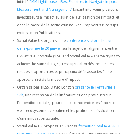
intitulé
“IMM Lighthouse – Best Practices to Navigate Impact
Measurement and Management”
faisant intervenir plusieurs
investisseurs à impact au sujet de leur gestion de l’impact, et
dans le cadre de la sortie d’un nouveau rapport sur ce sujet
(voir section Publications).
Social Value UK organise une
conférence sectorielle d’une
demi-journée le 20 janvier
sur le sujet de l’alignement entre
ESG et Valeur Sociale (“ESG and Social Value – are we trying to
achieve the same thing ?”). Les sujets abordés incluent les
risques, opportunités et principaux défis associés à une
approche ESG de la mesure d’impact.
Organisé par TIESS, David Longtin
présente le 1er février à
12h
, une recension de la littérature et des pratiques sur
l’innovation sociale, pour mieux comprendre les étapes de
vie, l’ écosystème de soutien et les pratiques d’évaluation
d’une innovation sociale.
Social Value UK propose en 2022 sa
formation “Value & SROI
practitioner » en ligne,
avec un format de cinq rencontres sur